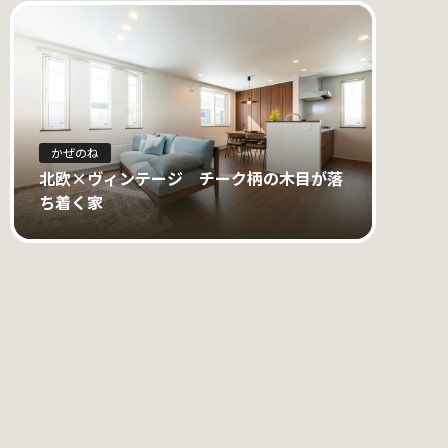
かぜのね
北欧×ヴィンテージ チーク柄の木目が落
ち着く家