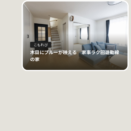
こもれび
木目にブルーが映える 家事ラク回遊動線
の家