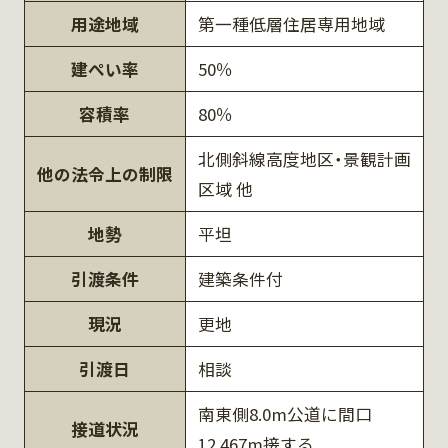
用途地域
第一種低層住居専用地域
建ぺい率
50％
容積率
80％
北側斜線高度地区・景観計画
他の法令上の制限
区域 他
地勢
平坦
引渡条件
建築条件付
現況
更地
引渡日
相談
南東側8.0m公道に間口
接道状況
12.467m接する