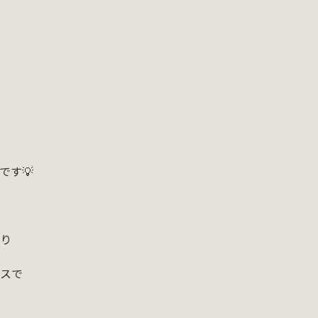
です💡
り
スで